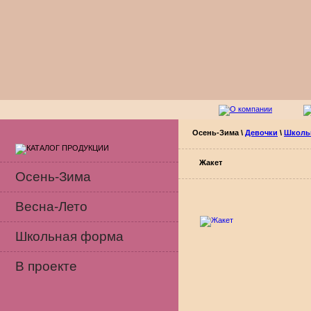
Осень-Зима
\
Девочки
\
Школь
Жакет
Осень-Зима
Весна-Лето
Школьная форма
В проекте