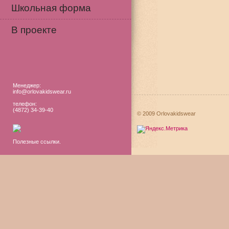
Школьная форма
В проекте
Менеджер:
info@orlovakidswear.ru
телефон:
(4872) 34-39-40
© 2009 Orlovakidswear
Полезные ссылки.