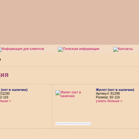
и
ция
(нет в наличии)
Жилет (нет в наличии)
211190
Aртикул: 81298
2-116
Размер: 92-116
ольше >
узнать больше >