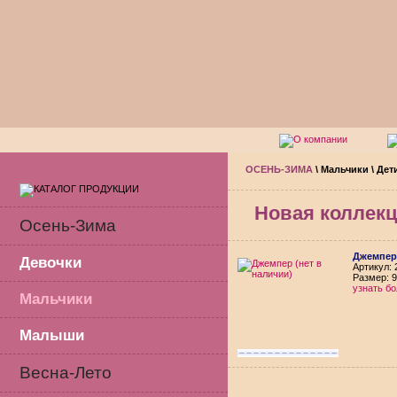
ОСЕНЬ-ЗИМА
\
Мальчики
\
Дет
Новая коллек
Осень-Зима
Джемпер 
Девочки
Aртикул: 
Размер: 9
узнать б
Мальчики
Малыши
Весна-Лето