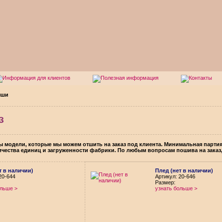
ыши
з
 модели, которые мы можем отшить на заказ под клиента. Минимальная партия за
ичества единиц и загруженности фабрики. По любым вопросам пошива на заказ
т в наличии)
Плед (нет в наличии)
20-644
Aртикул: 20-646
Размер:
ольше >
узнать больше >