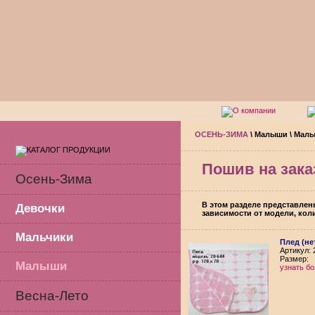
ОСЕНЬ-ЗИМА
\
Малыши
\
Мал
Пошив на зака
Осень-Зима
В этом разделе представлены
Девочки
зависимости от модели, кол
Мальчики
Плед (не
Aртикул: 
Размер:
Малыши
узнать б
Весна-Лето