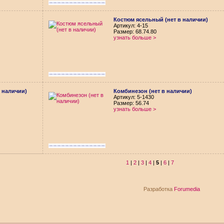
Костюм ясельный (нет в наличии)
Aртикул: 4-15
Размер: 68.74.80
узнать больше >
 наличии)
Комбинезон (нет в наличии)
Aртикул: 5-1430
Размер: 56.74
узнать больше >
1
|
2
|
3
|
4
|
5
|
6
|
7
Разработка
Forumedia