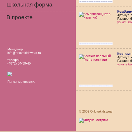
Школьная форма
Комбинез
Aртикул: 
В проекте
Размер: 6
узнать б
Менеджер:
info@orlovakidswear.ru
Костюм я
Aртикул: 
телефон:
Размер: 6
(4872) 34-39-40
узнать б
Полезные ссылки.
© 2009 Orlovakidswear