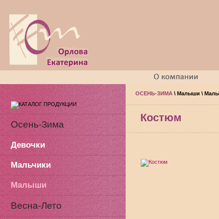
ОСЕНЬ-ЗИМА
\
Малыши
\
Мал
Костюм
Осень-Зима
Девочки
Мальчики
Малыши
Весна-Лето