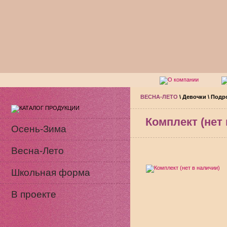
ВЕСНА-ЛЕТО
\
Девочки
\
Подр
Комплект (нет
Осень-Зима
Весна-Лето
Школьная форма
В проекте