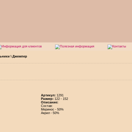
ьники
\
Джемпер
Aртикул:
1291
Размер:
122 - 152
Описание:
Состав:
Меринос - 50%
Акрил - 50%