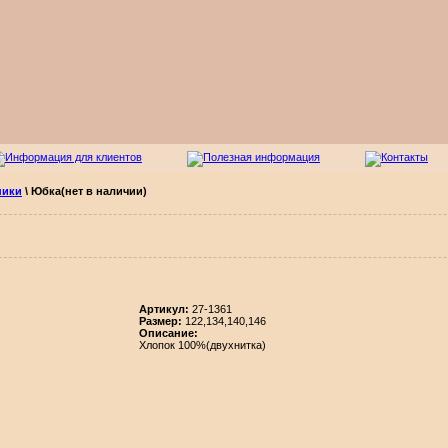
ники
\
Юбка(нет в наличии)
Aртикул:
27-1361
Размер:
122,134,140,146
Описание:
Хлопок 100%(двухнитка)