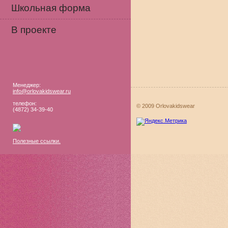
Школьная форма
В проекте
Менеджер:
info@orlovakidswear.ru
телефон:
© 2009 Orlovakidswear
(4872) 34-39-40
Полезные ссылки.