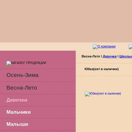
Весна-Лето
\
Девочки
\
Школь
Юбка(нет в наличии)
Осень-Зима
Весна-Лето
Девочки
Мальчики
Малыши