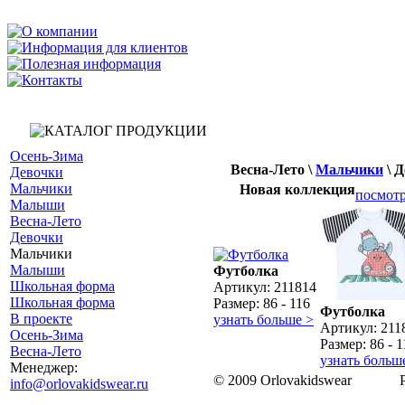
Осень-Зима
Весна-Лето
\
Мальчики
\
Д
Девочки
Мальчики
Новая коллекция
посмотр
Малыши
Весна-Лето
Девочки
Мальчики
Малыши
Футболка
Школьная форма
Aртикул: 211814
Школьная форма
Размер: 86 - 116
Футболка
В проекте
узнать больше >
Aртикул: 211
Осень-Зима
Размер: 86 - 1
Весна-Лето
узнать больш
Менеджер:
© 2009 Orlovakidswear
info@orlovakidswear.ru