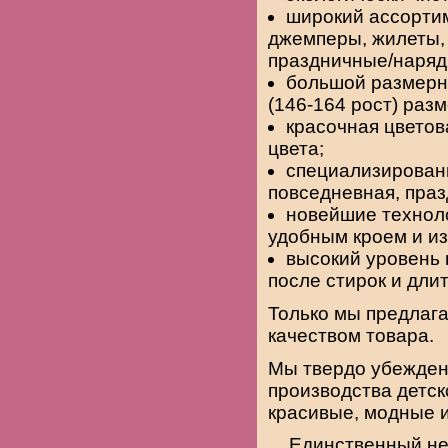
широкий ассортим
джемперы, жилеты, 
праздничные/наряд
большой размерны
(146-164 рост) разм
красочная цветов
цвета;
специализирован
повседневная, праз
новейшие техноло
удобным кроем и и
высокий уровень 
после стирок и дли
Только мы предлаг
качеством товара.
Мы твердо убежден
производства детс
красивые, модные и
Единственный не