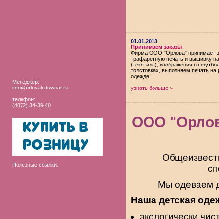
01.01.2013
Принимаем заказы
Фирма ООО "Орлова" принимает з
трафаретную печать и вышивку на
(текстиль), изображения на футбол
толстовках, выполняем печать на 
одежде.
Менеджер:
info@orlovakidswear.ru
узнать больше >
телефон:
(4872) 34-39-40
ООО "Орлов
Общеизвестн
Полезные ссылки.
сп
Мы одеваем д
Наша детская одеж
экологически чист